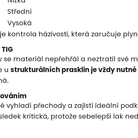
Nízká
Střední
Vysoká
e kontrola házivosti, která zaručuje plyn
 TIG
y se materiál nepřehřál a neztratil své 
e u
strukturálních prasklin je vždy nutn
ná.
akováním
é vyhladí přechody a zajistí ideální pod
ýsledek kritická, protože sebelepší lak 