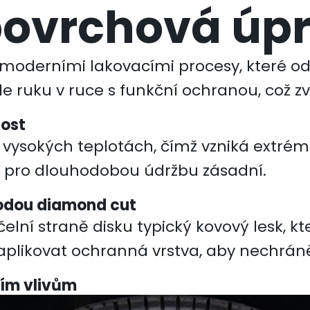
povrchová úpr
moderními lakovacími procesy, které o
e ruku v ruce s funkční ochranou, což z
nost
i vysokých teplotách, čímž vzniká extré
 je pro dlouhodobou údržbu zásadní.
todou diamond cut
elní straně disku typický kovový lesk, k
plikovat ochranná vrstva, aby nechráně
ším vlivům