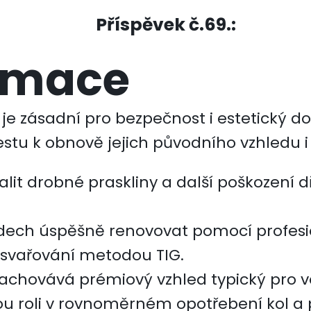
Příspěvek č.69.:
ormace
 je zásadní pro bezpečnost i estetický 
stu k obnově jejich původního vzhledu i
it drobné praskliny a další poškození d
adech úspěšně renovovat pomocí profesio
 svařování metodou TIG.
zachovává prémiový vzhled typický pro 
ou roli v rovnoměrném opotřebení kol a