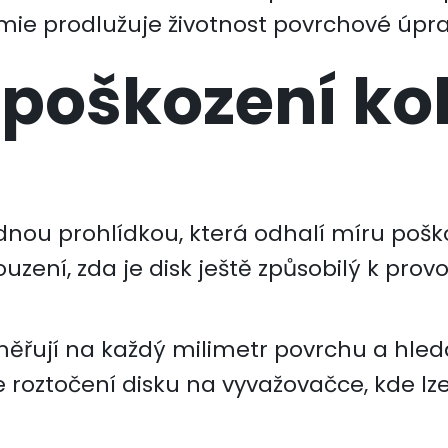
ie prodlužuje životnost povrchové úpra
 poškození ko
ou prohlídkou, která odhalí míru poškoz
uzení, zda je disk ještě způsobilý k pro
měřují na každý milimetr povrchu a hleda
e roztočení disku na vyvažovačce, kde lze 