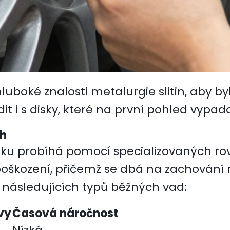
boké znalosti metalurgie slitin, aby byl
t i s disky, které na první pohled vypada
ch
u probíhá pomocí specializovaných rovn
 poškození, přičemž se dbá na zachován
následujících typů běžných vad:
vy
Časová náročnost