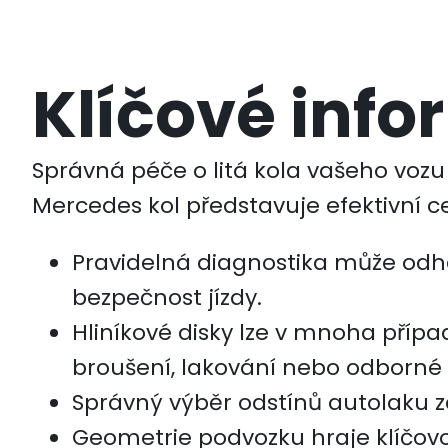
Kontakt
Klíčové inf
Poptávka
Správná péče o litá kola vašeho vozu
Facebook
Mercedes kol představuje efektivní ce
Instagram
Pravidelná diagnostika může odhal
bezpečnost jízdy.
Youtube
Hliníkové disky lze v mnoha příp
broušení, lakování nebo odborné
Správný výběr odstínů autolaku 
Geometrie podvozku hraje klíčov