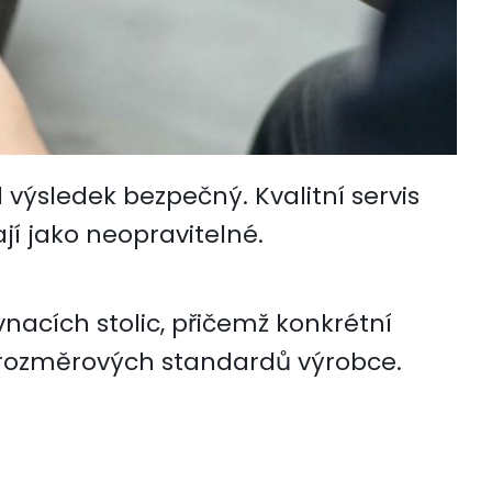
 výsledek bezpečný. Kvalitní servis
jí jako neopravitelné.
acích stolic, přičemž konkrétní
í rozměrových standardů výrobce.