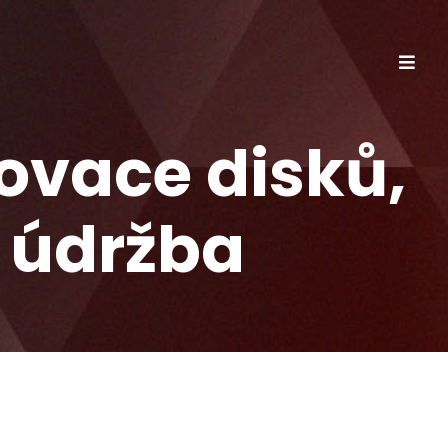
Togg
Navig
ovace disků,
 údržba