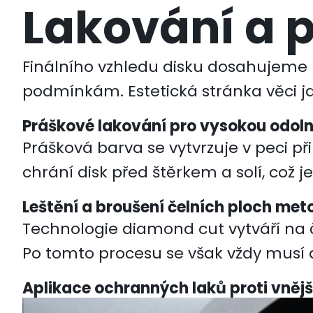
Lakování a 
Finálního vzhledu disku dosahujeme 
podmínkám. Estetická stránka věci jd
Práškové lakování pro vysokou odol
Prášková barva se vytvrzuje v peci př
chrání disk před štěrkem a solí, což
Leštění a broušení čelních ploch me
Technologie diamond cut vytváří na č
Po tomto procesu se však vždy musí a
Aplikace ochranných laků proti vněj