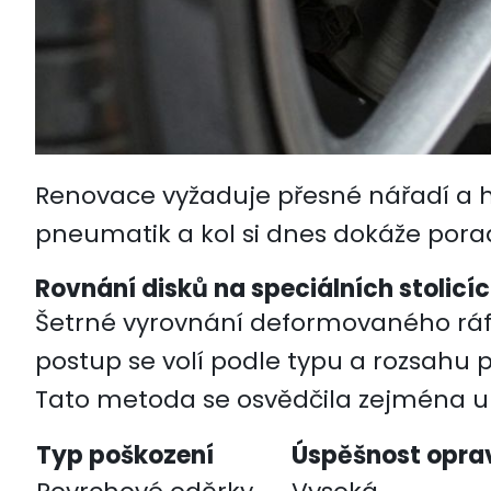
Renovace vyžaduje přesné nářadí a hlu
pneumatik a kol si dnes dokáže poradi
Rovnání disků na speciálních stolicí
Šetrné vyrovnání deformovaného ráfk
postup se volí podle typu a rozsahu
Tato metoda se osvědčila zejména u 
Typ poškození
Úspěšnost opra