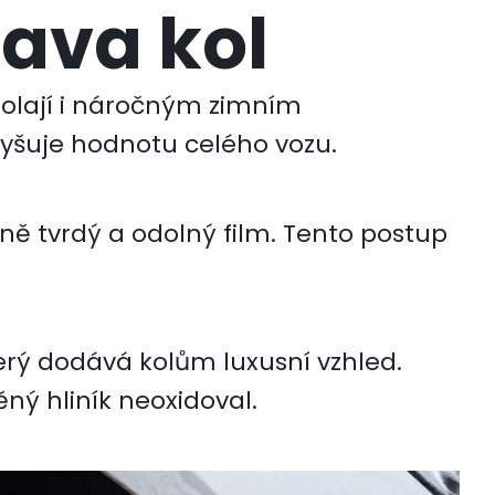
ava kol
dolají i náročným zimním
vyšuje hodnotu celého vozu.
mně tvrdý a odolný film. Tento postup
terý dodává kolům luxusní vzhled.
ný hliník neoxidoval.