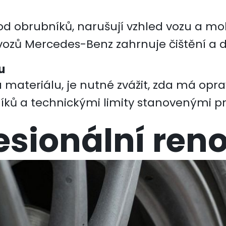
od obrubníků, narušují vzhled vozu a moh
 vozů Mercedes-Benz
zahrnuje čištění a 
u
 materiálu, je nutné zvážit, zda má opr
ků a technickými limity stanovenými pro
esionální ren