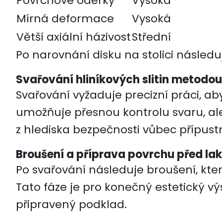
Povrchové oděrky
Vysoká
Mírná deformace
Vysoká
Větší axiální házivost
Střední
Po narovnání disku na stolici následuj
Svařování hliníkových slitin metodou
Svařování vyžaduje precizní práci, ab
umožňuje přesnou kontrolu svaru, al
z hlediska bezpečnosti vůbec přípust
Broušení a příprava povrchu před l
Po svařování následuje broušení, kter
Tato fáze je pro konečný estetický v
připravený podklad.