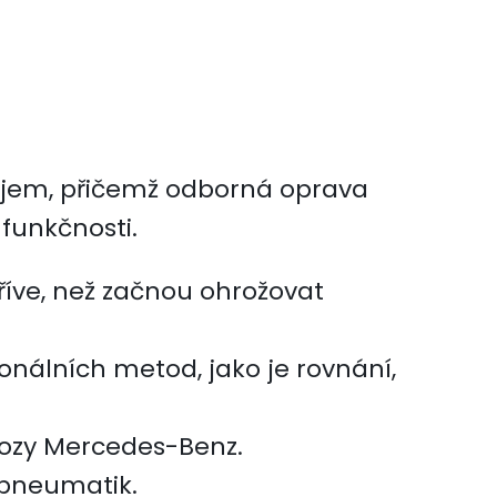
dojem, přičemž odborná oprava
 funkčnosti.
říve, než začnou ohrožovat
nálních metod, jako je rovnání,
vozy Mercedes-Benz.
 pneumatik.