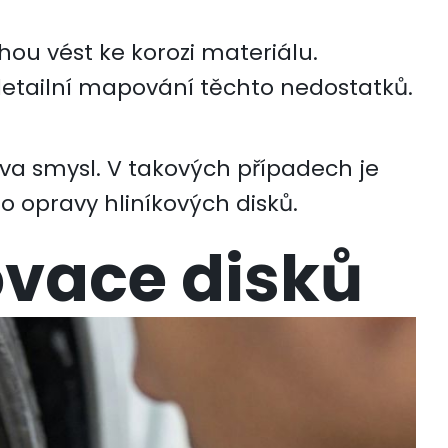
ou vést ke korozi materiálu.
detailní mapování těchto nedostatků.
ava smysl. V takových případech je
 opravy hliníkových disků.
ovace disků