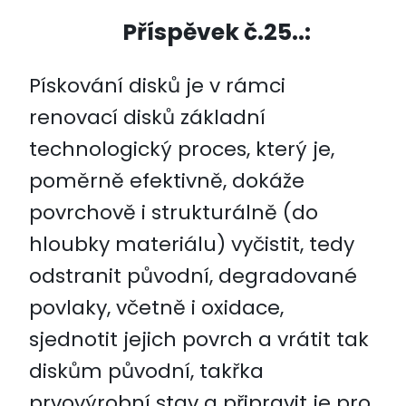
Příspěvek č.25..:
Kontakt
Pískování disků je v rámci
Poptávka
renovací disků základní
technologický proces, který je,
Facebook
poměrně efektivně, dokáže
povrchově i strukturálně (do
Instagram
hloubky materiálu) vyčistit, tedy
odstranit původní, degradované
Youtube
povlaky, včetně i oxidace,
sjednotit jejich povrch a vrátit tak
diskům původní, takřka
prvovýrobní stav a připravit je pro