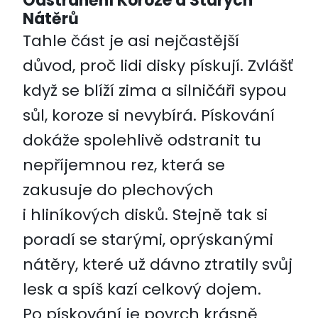
Odstranění Koroze a Starých
Nátěrů
Tahle část je asi nejčastější
důvod, proč lidi disky pískují. Zvlášť
když se blíží zima a silničáři sypou
sůl, koroze si nevybírá. Pískování
dokáže spolehlivě odstranit tu
nepříjemnou rez, která se
zakusuje do plechových
i hliníkových disků. Stejně tak si
poradí se starými, oprýskanými
nátěry, které už dávno ztratily svůj
lesk a spíš kazí celkový dojem.
Po pískování je povrch krásně