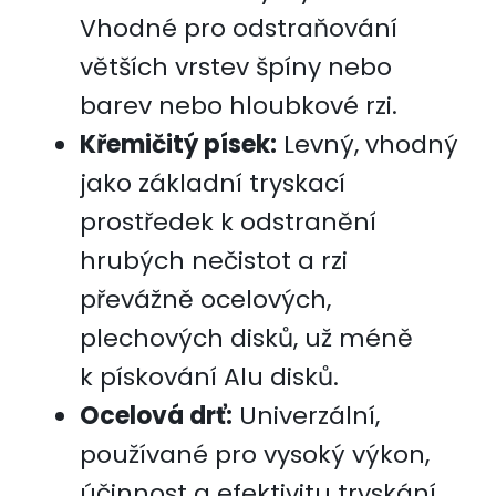
Vhodné pro odstraňování
větších vrstev špíny nebo
barev nebo hloubkové rzi.
Křemičitý písek:
Levný, vhodný
jako základní tryskací
prostředek k odstranění
hrubých nečistot a rzi
převážně ocelových,
plechových disků, už méně
k pískování Alu disků.
Ocelová drť:
Univerzální,
používané pro vysoký výkon,
účinnost a efektivitu tryskání