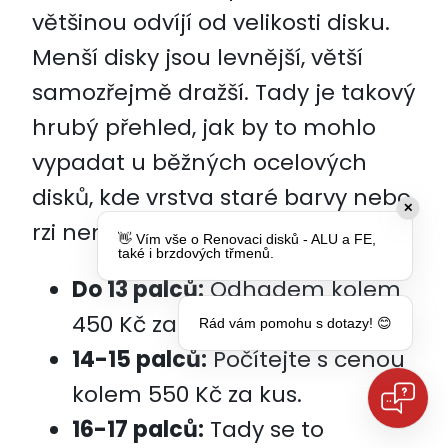
většinou odvíjí od velikosti disku.
Menší disky jsou levnější, větší
samozřejmě dražší. Tady je takový
hrubý přehled, jak by to mohlo
vypadat u běžných ocelových
disků, kde vrstva staré barvy nebo
✕
rzi není nic hrozného:
👋 Vím vše o Renovaci disků - ALU a FE,
také i brzdových třmenů.
Do 13 palců:
Odhadem kolem
450 Kč za kus.
Rád vám pomohu s dotazy! 😊
14-15 palců:
Počítejte s cenou
kolem 550 Kč za kus.
16-17 palců:
Tady se to